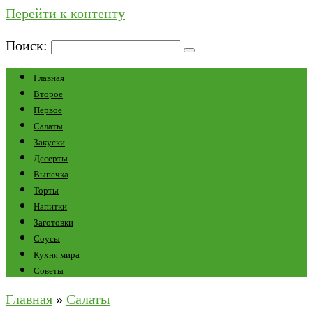
Перейти к контенту
Поиск:
Главная
Второе
Первое
Салаты
Закуски
Десерты
Выпечка
Торты
Напитки
Заготовки
Соусы
Кухня мира
Советы
Главная
»
Салаты