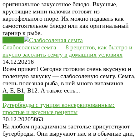
оригинальное закусочное блюдо. Вкусные,
хрустящие мини палочки готовят из
картофельного пюре. Их можно подавать как
самостоятельное блюдо или как оригинальный
гарнир к рыбе.
Закуски
Слабосоленая семга — 8 рецептов, как быстро и
вкусно засолить семгу в домашних условиях
14.12.2021
6
Всем привет! Сегодня готовим очень вкусную и
полезную закуску — слабосоленую семгу. Семга,
очень полезная рыба, в ней много витаминов —
А, Е, В1, В12. А также есть...
Закуски
Бутерброды с тунцом консервированным:
простые и вкусные рецепты
30.12.2020
5
863
На любом праздничном застолье присутствуют
бутерброды. Они выручают нас и в обычные дни,