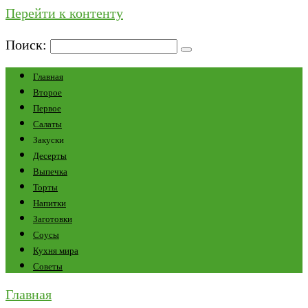
Перейти к контенту
Поиск:
Главная
Второе
Первое
Салаты
Закуски
Десерты
Выпечка
Торты
Напитки
Заготовки
Соусы
Кухня мира
Советы
Главная