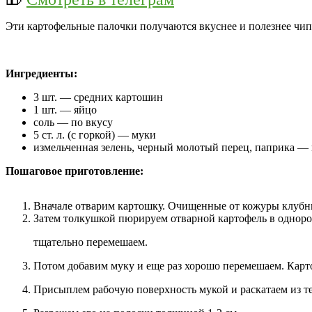
Эти картофельные палочки получаются вкуснее и полезнее чи
Ингредиенты:
3 шт. — средних картошин
1 шт. — яйцо
соль — по вкусу
5 ст. л. (с горкой) — муки
измельченная зелень, черный молотый перец, паприка —
Пошаговое приготовление:
Вначале отварим картошку. Очищенные от кожуры клубни н
Затем толкушкой пюрируем отварной картофель в одноро
тщательно перемешаем.
Потом добавим муку и еще раз хорошо перемешаем. Карто
Присыплем рабочую поверхность мукой и раскатаем из те