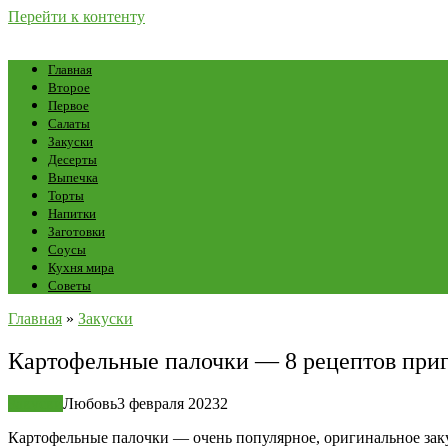
Перейти к контенту
Главная
Второе
Первое
Салаты
Закуски
Десерты
Выпечка
Торты
Напитки
Заготовки
Соусы
Кухня мира
Советы
Главная
»
Закуски
Картофельные палочки — 8 рецептов приг
Закуски
Любовь
3 февраля 2023
2
Картофельные палочки — очень популярное, оригинальное заку