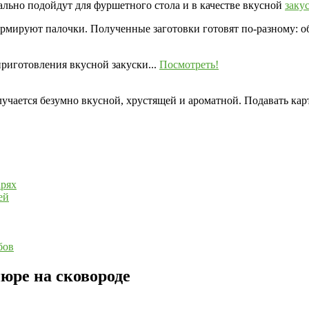
ально подойдут для фуршетного стола и в качестве вкусной
заку
мируют палочки. Полученные заготовки готовят по-разному: об
риготовления вкусной закуски...
Посмотреть!
лучается безумно вкусной, хрустящей и ароматной. Подавать ка
арях
ей
бов
юре на сковороде