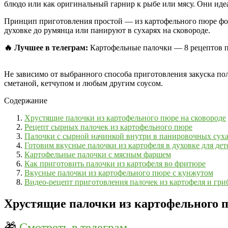
блюдо или как оригинальный гарнир к рыбе или мясу. Они иде
Принцип приготовления простой — из картофельного пюре фор
духовке до румянца или панируют в сухарях на сковороде.
🔥 Лучшее в телеграм:
Картофельные палочки — 8 рецептов п
Не зависимо от выбранного способа приготовления закуска по
сметаной, кетчупом и любым другим соусом.
Содержание
Хрустящие палочки из картофельного пюре на сковороде
Рецепт сырных палочек из картофельного пюре
Палочки с сырной начинкой внутри в панировочных сух
Готовим вкусные палочки из картофеля в духовке для дет
Картофельные палочки с мясным фаршем
Как приготовить палочки из картофеля во фритюре
Вкусные палочки из картофельного пюре с кунжутом
Видео-рецепт приготовления палочек из картофеля и гри
Хрустящие палочки из картофельного п
🎁
Смотреть в телеграм