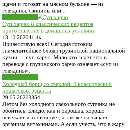
щами и готовят на мясном бульоне — из
говядины, свинины или...
Первые блюда
Суп харчо: 8 классических рецептов
приготовления в домашних условиях
13.10.2020
4
1.4к.
Приветствую всех! Сегодня готовим
знаменитейшее блюдо грузинской национальной
кухни — суп харчо. Мало кто знает, что в
переводе с грузинского харчо означает «суп из
говядины».
Первые блюда
Холодный борщ со свеклой: 5 классических
пошаговых рецепта
29.05.2020
3
354
Летом без холодного свекольного супчика не
обойтись. Блюдо, как и окрошка, хорошо
освежает и тонизирует, а так же насыщает
организм витаминами. А если учесть, что в жару