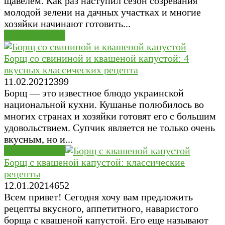
щавелем. Как раз наступил сезон созревания
молодой зелени на дачных участках и многие
хозяйки начинают готовить...
Первые блюда
Борщ со свининой и квашеной капустой: 4
вкусных классических рецепта
11.02.2021
2
399
Борщ — это известное блюдо украинской
национальной кухни. Кушанье полюбилось во
многих странах и хозяйки готовят его с большим
удовольствием. Супчик является не только очень
вкусным, но и...
Первые блюда
Борщ с квашеной капустой: классические
рецепты
12.01.2021
4
652
Всем привет! Сегодня хочу вам предложить
рецепты вкусного, аппетитного, наваристого
борща с квашеной капустой. Его еще называют