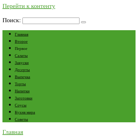
Перейти к контенту
Поиск:
Главная
Второе
Первое
Салаты
Закуски
Десерты
Выпечка
Торты
Напитки
Заготовки
Соусы
Кухня мира
Советы
Главная