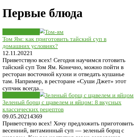
Первые блюда
Первые блюда
Том Ям: как приготовить тайский суп в
домашних условиях?
12.11.2022
1
Приветствую всех! Сегодня научимся готовить
тайский суп Том Ям. Конечно, можно пойти в
ресторан восточной кухни и отведать кушанье
там. Например, в ресторане «Суши Джет» этот
супчик всегда...
Первые блюда
Зеленый борщ с щавелем и яйцом: 8 вкусных
классических рецептов
09.05.2021
4
369
Приветствую всех! Хочу предложить приготовить
весенний, витаминный суп — зеленый борщ с