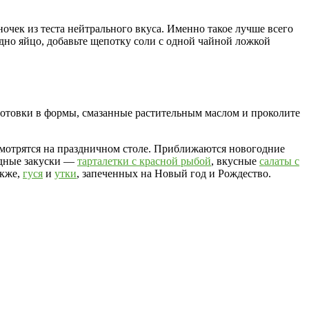
очек из теста нейтрального вкуса. Именно такое лучше всего
одно яйцо, добавьте щепотку соли с одной чайной ложкой
аготовки в формы, смазанные растительным маслом и проколите
 смотрятся на праздничном столе. Приближаются новогодние
лодные закуски —
тарталетки с красной рыбой
, вкусные
салаты с
акже,
гуся
и
утки
, запеченных на Новый год и Рождество.