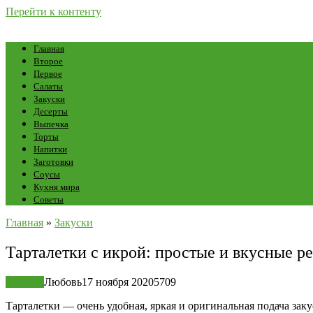
Перейти к контенту
Главная
Второе
Первое
Салаты
Закуски
Десерты
Выпечка
Торты
Напитки
Заготовки
Соусы
Кухня мира
Советы
Главная
»
Закуски
Тарталетки с икрой: простые и вкусные р
Закуски
Любовь
17 ноября 2020
5
709
Тарталетки — очень удобная, яркая и оригинальная подача зак