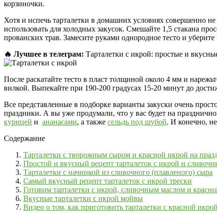
корзиночки.
Хотя и испечь тарталетки в домашних условиях совершенно не 
использовать для холодных закусок. Смешайте 1,5 стакана про
прованских трав. Замесите руками однородное тесто и уберите
🔥 Лучшее в телеграм:
Тарталетки с икрой: простые и вкусные
После раскатайте тесто в пласт толщиной около 4 мм и нареж
вилкой. Выпекайте при 190-200 градусах 15-20 минут до дости
Все представленные в подборке варианты закуски очень просто
праздники. А вы уже продумали, что у вас будет на празднич
курицей
и
ананасами
, а также
сельдь под шубой
. И конечно, н
Содержание
Тарталетки с творожным сыром и красной икрой на праз
Простой и вкусный рецепт тарталеток с икрой и сливоч
Тарталетки с начинкой из сливочного (плавленого) сыра
Самый вкусный рецепт тарталеток с икрой трески
Готовим тарталетки с икрой, сливочным маслом и красн
Вкусные тарталетки с икрой мойвы
Видео о том, как приготовить тарталетки с красной икр