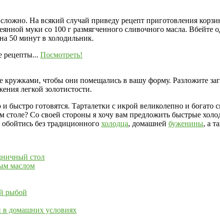
сложно. На всякий случай приведу рецепт приготовления корзин
сеянной муки со 100 г размягченного сливочного масла. Вбейте 
 на 50 минут в холодильник.
 рецепты...
Посмотреть!
ьте кружками, чтобы они помещались в вашу форму. Разложите з
жения легкой золотистости.
 и быстро готовятся. Тарталетки с икрой великолепно и богато
ном столе? Со своей стороны я хочу вам предложить быстрые хо
е обойтись без традиционного
холодца
, домашней
буженины
, а т
дничный стол
ным маслом
ой рыбой
ой в домашних условиях