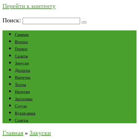
Перейти к контенту
Поиск:
Главная
Второе
Первое
Салаты
Закуски
Десерты
Выпечка
Торты
Напитки
Заготовки
Соусы
Кухня мира
Советы
Главная
»
Закуски