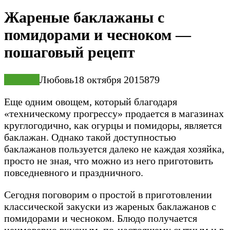
Жареные баклажаны с
помидорами и чесноком —
пошаговый рецепт
Закуски
Любовь
18 октября 2015
8
79
Еще одним овощем, который благодаря
«техническому прогрессу» продается в магазинах
круглогодично, как огурцы и помидоры, является
баклажан. Однако такой доступностью
баклажанов пользуется далеко не каждая хозяйка,
просто не зная, что можно из него приготовить
повседневного и праздничного.
Сегодня поговорим о
простой в
приготовлении
классической
закуски из жареных баклажанов с
помидорами и чесноком.
Блюдо получается
неимоверно вкусным, по-настоящему сытным и в