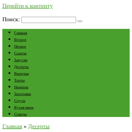
Перейти к контенту
Поиск:
Главная
Второе
Первое
Салаты
Закуски
Десерты
Выпечка
Торты
Напитки
Заготовки
Соусы
Кухня мира
Советы
Главная
»
Десерты