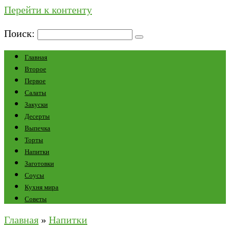
Перейти к контенту
Поиск:
Главная
Второе
Первое
Салаты
Закуски
Десерты
Выпечка
Торты
Напитки
Заготовки
Соусы
Кухня мира
Советы
Главная
»
Напитки