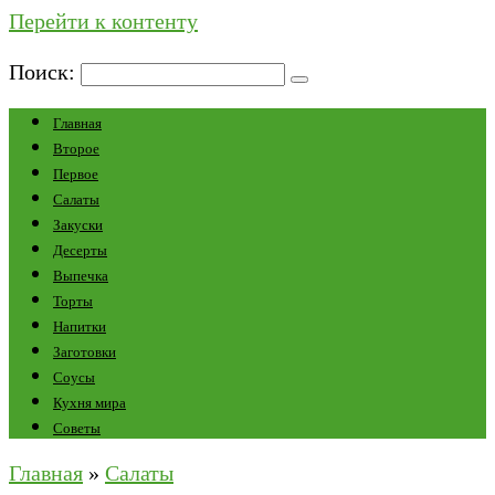
Перейти к контенту
Поиск:
Главная
Второе
Первое
Салаты
Закуски
Десерты
Выпечка
Торты
Напитки
Заготовки
Соусы
Кухня мира
Советы
Главная
»
Салаты