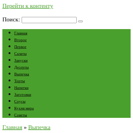
Перейти к контенту
Поиск:
Главная
Второе
Первое
Салаты
Закуски
Десерты
Выпечка
Торты
Напитки
Заготовки
Соусы
Кухня мира
Советы
Главная
»
Выпечка