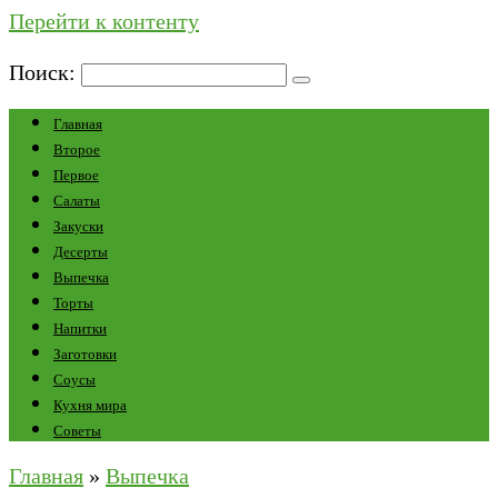
Перейти к контенту
Поиск:
Главная
Второе
Первое
Салаты
Закуски
Десерты
Выпечка
Торты
Напитки
Заготовки
Соусы
Кухня мира
Советы
Главная
»
Выпечка