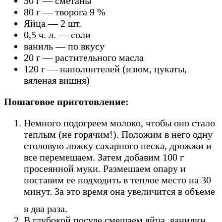
50 г — сметаны
80 г — творога 9 %
Яйца — 2 шт.
0,5 ч. л. — соли
ваниль — по вкусу
20 г — растительного масла
120 г — наполнителей (изюм, цукаты,
вяленая вишня)
Пошаговое приготовление:
Немного подогреем молоко, чтобы оно стало
теплым (не горячим!). Положим в него одну
столовую ложку сахарного песка, дрожжи и
все перемешаем. Затем добавим 100 г
просеянной муки. Размешаем опару и
поставим ее подходить в теплое место на 30
минут. За это время она увеличится в объеме
в два раза.
В глубокой посуде смешаем яйца, ванилин,