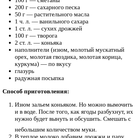
100 г — сметаны
200 г — сахарного песка
50 г — растительного масла
1 ч. л. — ванильного сахара
1 ст. л. — сухих дрожжей
100 г — творога
2 ст. л. — коньяка
наполнители (изюм, молотый мускатный
орех, молотая гвоздика, молотая корица,
куркума) — по вкусу
глазурь
радужная посыпка
Способ приготовления:
Изюм зальем коньяком. Но можно вымочить
и в воде. После того, как ягоды разбухнут, их
нужно будет вынуть и обсушить. Смешать с
небольшим количеством муки.
В теплое молоко добавим дрожжи и пару