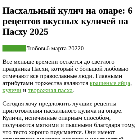
Пасхальный кулич на опаре: 6
рецептов вкусных куличей на
Пасху 2025
Выпечка
Любовь
6 марта 2022
0
Все меньше времени остается до светлого
праздника Пасхи, который с большой любовью
отмечают все православные люди. Главными
атрибутами торжества являются
крашеные яйца
,
куличи
и
творожная пасха
.
Сегодня хочу предложить лучшие рецепты
приготовления пасхального кулича на опаре.
Куличи, испеченные опарным способом,
получаются мягкими и пышными благодаря тому,
что тесто хорошо подымается. Они имеют
аппетитную румяную корочку и ноздреватый