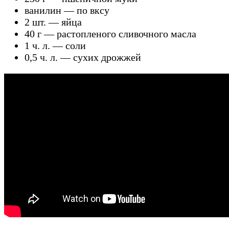
ванилин — по вксу
2 шт. — яйца
40 г — растопленого сливочного масла
1 ч. л. — соли
0,5 ч. л. — сухих дрожжей