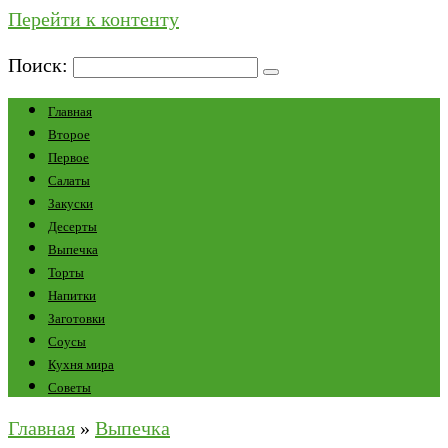
Перейти к контенту
Поиск:
Главная
Второе
Первое
Салаты
Закуски
Десерты
Выпечка
Торты
Напитки
Заготовки
Соусы
Кухня мира
Советы
Главная
»
Выпечка