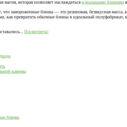
ая магия, которая позволяет наслаждаться
идеальными блинами
в
е, что замороженные блины — это резиновая, безвкусная масса, 
ами, как превратить обычные блины в идеальный полуфабрикат, к
ставались...
Посмотреть!
дхода
ать
льной камеры
ные блины