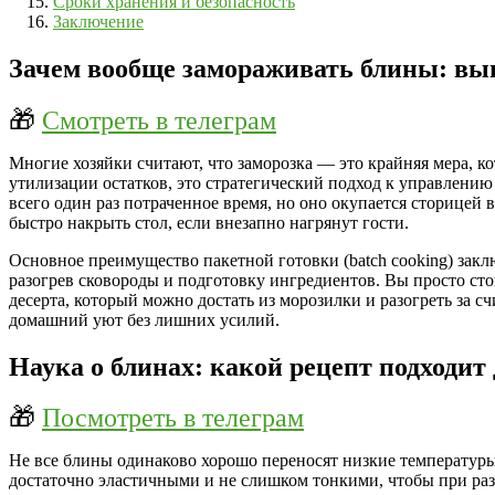
Сроки хранения и безопасность
Заключение
Зачем вообще замораживать блины: выг
🎁
Смотреть в телеграм
Многие хозяйки считают, что заморозка — это крайняя мера, к
утилизации остатков, это стратегический подход к управлению
всего один раз потраченное время, но оно окупается сторицей 
быстро накрыть стол, если внезапно нагрянут гости.
Основное преимущество пакетной готовки (batch cooking) заклю
разогрев сковороды и подготовку ингредиентов. Вы просто стоит
десерта, который можно достать из морозилки и разогреть за 
домашний уют без лишних усилий.
Наука о блинах: какой рецепт подходит
🎁
Посмотреть в телеграм
Не все блины одинаково хорошо переносят низкие температуры.
достаточно эластичными и не слишком тонкими, чтобы при раз