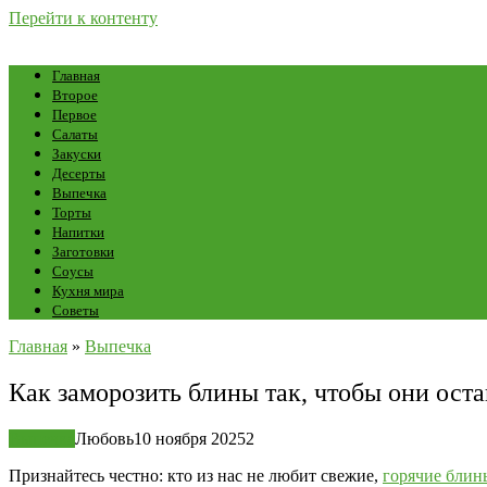
Перейти к контенту
Главная
Второе
Первое
Салаты
Закуски
Десерты
Выпечка
Торты
Напитки
Заготовки
Соусы
Кухня мира
Советы
Главная
»
Выпечка
Как заморозить блины так, чтобы они оста
Выпечка
Любовь
10 ноября 2025
2
Признайтесь честно: кто из нас не любит свежие,
горячие блин