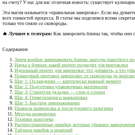
на счету? У нас для вас отличная новость: существует кулинарн
Эта магия называется «правильная заморозка». Если вы думает
всех тонкостей процесса. В статье мы поделимся всеми секрет
только что сняли со сковороды.
🔥 Лучшее в телеграм:
Как заморозить блины так, чтобы они о
Содержание
Зачем вообще замораживать блины: выгоды пакетного по
Наука о блинах: какой рецепт подходит для морозилки
Идеальный рецепт для заморозки: что добавить, а что убр
Пошаговый протокол заморозки: от сковороды до морози
Шаг 1: Охлаждение — критически важный момент
Шаг 2: Подготовка упаковочных материалов
Шаг 3: Стратегия укладки — слои и стопки
Шаг 4: Герметизация и маркировка
Шаг 5: Быстрое замораживание
Правила разморозка и последующего разогрева
Методы разморозки
Техники разогрева
Распространенные ошибки, которые убивают заморожен
Таблица ошибок и решений