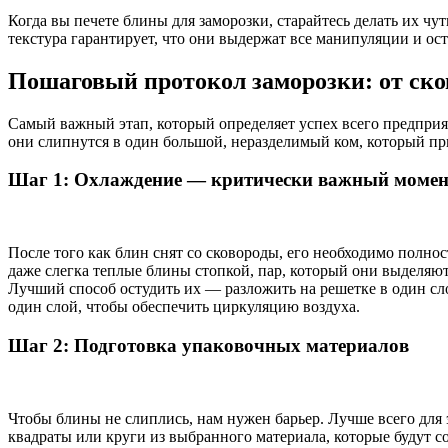
Когда вы печете блины для заморозки, старайтесь делать их чу
текстура гарантирует, что они выдержат все манипуляции и ос
Пошаговый протокол заморозки: от ск
Самый важный этап, который определяет успех всего предприят
они слипнутся в один большой, неразделимый ком, который пр
Шаг 1: Охлаждение — критически важный момен
После того как блин снят со сковороды, его необходимо полно
даже слегка теплые блины стопкой, пар, который они выделяют,
Лучший способ остудить их — разложить на решетке в один сло
один слой, чтобы обеспечить циркуляцию воздуха.
Шаг 2: Подготовка упаковочных материалов
Чтобы блины не слиплись, нам нужен барьер. Лучше всего для 
квадраты или круги из выбранного материала, которые будут с