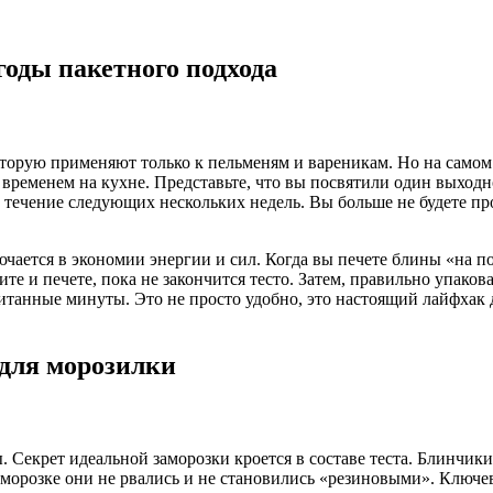
оды пакетного подхода
оторую применяют только к пельменям и вареникам. Но на самом
 временем на кухне. Представьте, что вы посвятили один выходн
в течение следующих нескольких недель. Вы больше не будете про
чается в экономии энергии и сил. Когда вы печете блины «на по
е и печете, пока не закончится тесто. Затем, правильно упакова
считанные минуты. Это не просто удобно, это настоящий лайфха
 для морозилки
 Секрет идеальной заморозки кроется в составе теста. Блинчик
морозке они не рвались и не становились «резиновыми». Ключе