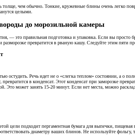
ть толще, чем обычно. Тонкие, кружевные блины очень легко пов
танутся целыми.
овороды до морозильной камеры
ия, — это правильная подготовка и упаковка. Если вы просто бр
и разморозке превратится в рваную кашу. Следуйте этим пяти п
т
стью остудить. Речь идет не о «слегка теплом» состоянии, а о п
 превратится в конденсат. Этот конденсат при заморозке превра
й. Это может занять 15-20 минут. Если нет места, можно раскла
этой цели подходит пергаментная бумага для выпечки, пищевая 
оответствовать диаметру ваших блинов. Не используйте фольгу, 