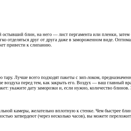
остывший блин, на него — лист пергамента или пленки, затем с
гко отделяться друг от друга даже в замороженном виде. Оптим
жет привести к слипанию.
 тару. Лучше всего подходят пакеты с зип-локом, предназначен
воздуха перед тем, как закрыть его. Воздух — ваш главный враг
ет: укажите дату заморозки и, если нужно, количество блинов.
ьной камеры, желательно вплотную к стенке. Чем быстрее блин
ностью затвердеют (через несколько часов), вы можете переложи