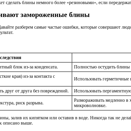
жет сделать блины немного более «резиновыми», если передержат
бивают замороженные блины
 Давайте разберем самые частые ошибки, которые совершают люди
ультат.
следствия
тный блок из-за конденсата.
Полностью остудить блины 
ткие края) из-за контакта с
Использовать герметичные 
ь друг от друга без повреждений.
Использовать пергаментну
Размораживать медленно в х
кстура, риск разрыва.
микроволновке.
ны, залив их кипятком или оставив в воде. Никогда так не дел
ак описано выше.