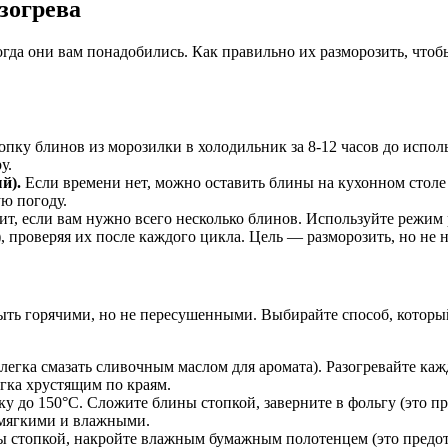
зогрева
когда они вам понадобились. Как правильно их разморозить, что
опку блинов из морозилки в холодильник за 8-12 часов до испол
у.
й).
Если времени нет, можно оставить блины на кухонном столе н
ю погоду.
ит, если вам нужно всего несколько блинов. Используйте режим
 проверяя их после каждого цикла. Цель — разморозить, но не н
ть горячими, но не пересушенными. Выбирайте способ, который
легка смазать сливочным маслом для аромата). Разогревайте каж
гка хрустящим по краям.
у до 150°C. Сложите блины стопкой, заверните в фольгу (это пр
 мягкими и влажными.
 стопкой, накройте влажным бумажным полотенцем (это предотв