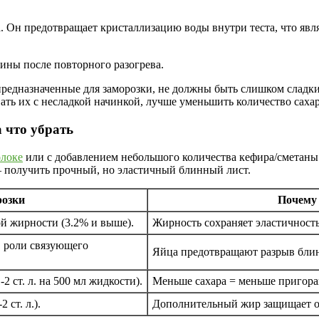
. Он предотвращает кристаллизацию воды внутри теста, что явл
лины после повторного разогрева.
предназначенные для заморозки, не должны быть слишком сладким
ть их с несладкой начинкой, лучше уменьшить количество саха
а что убрать
олоке
или с добавлением небольшого количества кефира/сметан
— получить прочный, но эластичный блинный лист.
розки
Почему 
й жирности (3.2% и выше).
Жирность сохраняет эластичность
в роли связующего
Яйца предотвращают разрыв блин
 ст. л. на 500 мл жидкости).
Меньше сахара = меньше пригора
 ст. л.).
Дополнительный жир защищает о