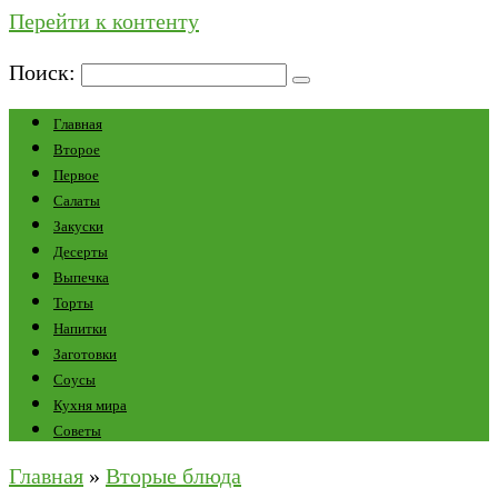
Перейти к контенту
Поиск:
Главная
Второе
Первое
Салаты
Закуски
Десерты
Выпечка
Торты
Напитки
Заготовки
Соусы
Кухня мира
Советы
Главная
»
Вторые блюда