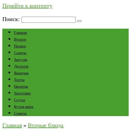
Перейти к контенту
Поиск:
Главная
Второе
Первое
Салаты
Закуски
Десерты
Выпечка
Торты
Напитки
Заготовки
Соусы
Кухня мира
Советы
Главная
»
Вторые блюда