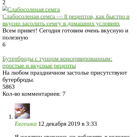
2
Слабосоленая семга — 8 рецептов, как быстро и
вкусно засолить семгу в домашних условиях
Всем привет! Сегодня готовим очень вкусную и
полезную
6
Бутерброды с тунцом консервированным:
простые и вкусные рецепты
На любом праздничном застолье присутствуют
бутерброды.
5
863
Кол-во комментариев: 7
Евгешка
12 декабря 2019 в 3:33
Я желатин стараюсь не добавлять в холодец,