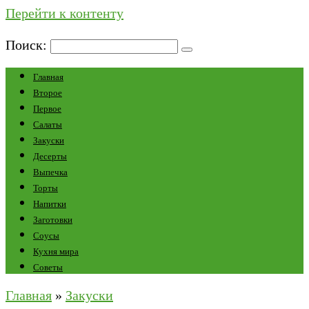
Перейти к контенту
Поиск:
Главная
Второе
Первое
Салаты
Закуски
Десерты
Выпечка
Торты
Напитки
Заготовки
Соусы
Кухня мира
Советы
Главная
»
Закуски