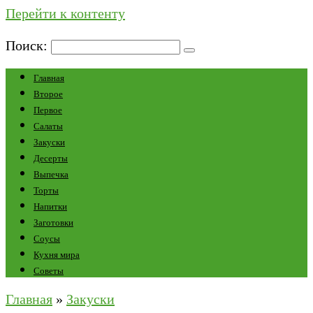
Перейти к контенту
Поиск:
Главная
Второе
Первое
Салаты
Закуски
Десерты
Выпечка
Торты
Напитки
Заготовки
Соусы
Кухня мира
Советы
Главная
»
Закуски