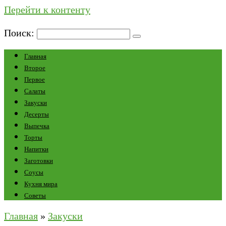
Перейти к контенту
Поиск:
Главная
Второе
Первое
Салаты
Закуски
Десерты
Выпечка
Торты
Напитки
Заготовки
Соусы
Кухня мира
Советы
Главная
»
Закуски