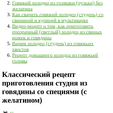
Говяжий холодец из голяшки (рульки) без
желатина
Как сварить говяжий холодец (студень) со
свининой и курицей в мультиварке
Видео-рецепт о том, как приготовить
прозрачный (светлый) холодец из свиных
ножек и говядины
Варим холодец (студень) из говяжьих
хвостов
Рецепт домашнего холодца из говяжьей
головы
Классический рецепт
приготовления студня из
говядины со специями (с
желатином)