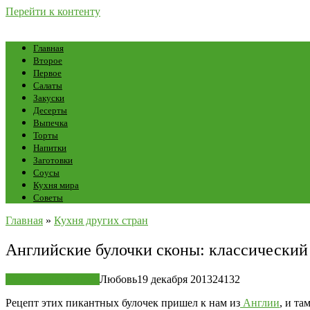
Перейти к контенту
Главная
Второе
Первое
Салаты
Закуски
Десерты
Выпечка
Торты
Напитки
Заготовки
Соусы
Кухня мира
Советы
Главная
»
Кухня других стран
Английские булочки сконы: классический
Кухня других стран
Любовь
19 декабря 2013
24
132
Рецепт этих пикантных булочек пришел к нам из
Англии
, и т