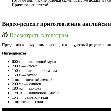
Готовые английские булочки сконы сразу же подавайте с
Приятного аппетита!
Видео-рецепт приготовления английск
🎁
Посмотреть в телеграм
Предлагаю вашему вниманию еще один чудесный рецепт англий
Ингредиенты:
600 г — пшеничной муки
200 г — изюма
150 г — сливочного масла
150 г — сахара
1 шт. — яичный желток
200 мл — сливок
180 мл — молока
1 ст. л. — оливкового масла
15 г — разрыхлителя
1 щепотка — соли