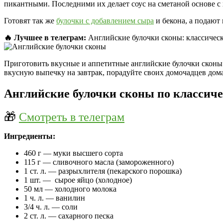
пикантными. Последними их делает соус на сметаной основе с
Готовят так же
булочки с добавлением сыра
и бекона, а подают
🔥 Лучшее в телеграм:
Английские булочки сконы: классическ
Приготовить вкусные и аппетитные английские булочки сконы о
вкусную выпечку на завтрак, порадуйте своих домочадцев до
Английские булочки сконы по классиче
🎁
Смотреть в телеграм
Ингредиенты:
460 г — муки высшего сорта
115 г — сливочного масла (замороженного)
1 ст. л. — разрыхлителя (пекарского порошка)
1 шт. — сырое яйцо (холодное)
50 мл — холодного молока
1 ч. л. — ванилин
3/4 ч. л. — соли
2 ст. л. — сахарного песка