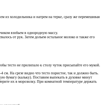
ем из холодильника и натрем на терке, сразу же перемешивая
нчиком взобьем в однородную массу.
алось от рук. Затем дольем остальное молоко и также его
тобы тесто не прилипало к столу чуток присыпайте его мукой.
 см. На срезе видно что тесто пористое, так и должно быть.
ую бумагу (кальку). Поставим выпекать в духовке минут
уберите их в морозилку. При комнатной температуре держать