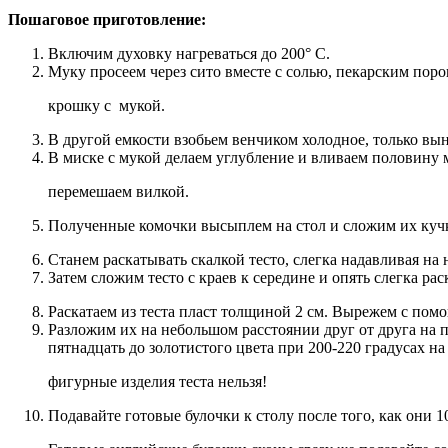
Пошаговое приготовление:
Включим духовку нагреваться до 200° С.
Муку просеем через сито вместе с солью, пекарским пор
крошку с мукой.
В другой емкости взобьем венчиком холодное, только вын
В миске с мукой делаем углубление и вливаем половину м
перемешаем вилкой.
Полученные комочки высыплем на стол и сложим их куч
Станем раскатывать скалкой тесто, слегка надавливая на 
Затем сложим тесто с краев к середине и опять слегка р
Раскатаем из теста пласт толщиной 2 см. Вырежем с помо
Разложим их на небольшом расстоянии друг от друга на 
пятнадцать до золотистого цвета при 200-220 градусах н
фигурные изделия теста нельзя!
Подавайте готовые булочки к столу после того, как они 1