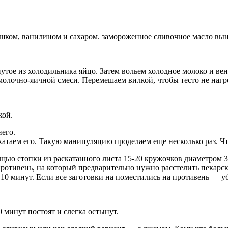
ошком, ванилином и сахаром. замороженное сливочное масло вын
утое из холодильника яйцо. Затем вольем холодное молоко и ве
олочно-яичной смеси. Перемешаем вилкой, чтобы тесто не нагрев
кой.
него.
аскатаем его. Такую манипуляцию проделаем еще несколько раз. Ч
щью стопки из раскатанного листа 15-20 кружочков диаметром 3-4
противень, на который предварительно нужно расстелить пекарск
а 10 минут. Если все заготовки на поместились на противень — 
0 минут постоят и слегка остынут.