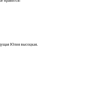
ше нравится!
едущая Юлия высоцкая.