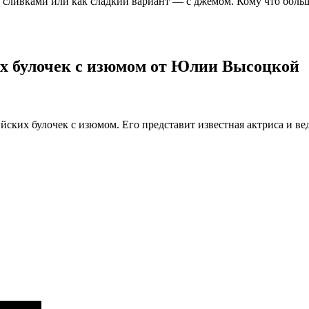
о сливками или как сладкий вариант — с джемом. Кому что боль
их булочек с изюмом от Юлии Высоцкой
ских булочек с изюмом. Его представит известная актриса и в