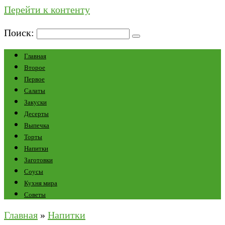
Перейти к контенту
Поиск:
Главная
Второе
Первое
Салаты
Закуски
Десерты
Выпечка
Торты
Напитки
Заготовки
Соусы
Кухня мира
Советы
Главная
»
Напитки