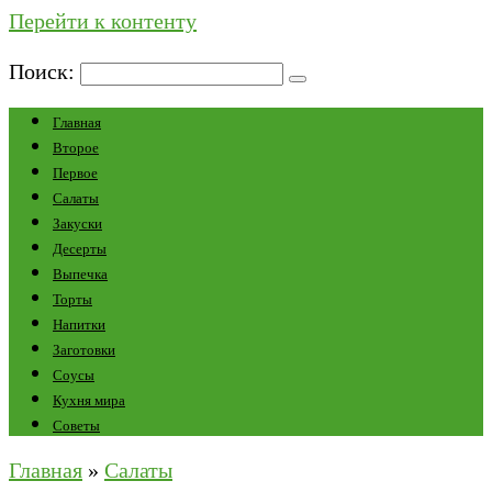
Перейти к контенту
Поиск:
Главная
Второе
Первое
Салаты
Закуски
Десерты
Выпечка
Торты
Напитки
Заготовки
Соусы
Кухня мира
Советы
Главная
»
Салаты