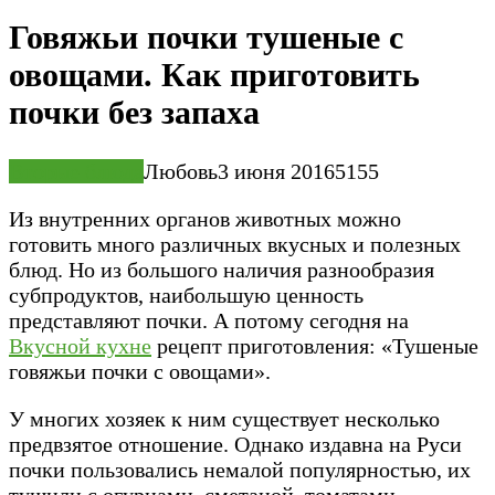
Говяжьи почки тушеные с
овощами. Как приготовить
почки без запаха
Вторые блюда
Любовь
3 июня 2016
5
155
Из внутренних органов животных можно
готовить много различных вкусных и полезных
блюд. Но из большого наличия разнообразия
субпродуктов, наибольшую ценность
представляют почки. А потому сегодня на
Вкусной кухне
рецепт приготовления: «Тушеные
говяжьи почки с овощами».
У многих хозяек к ним существует несколько
предвзятое отношение. Однако издавна на Руси
почки пользовались немалой популярностью, их
тушили с огурцами, сметаной, томатами,