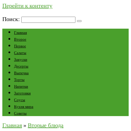
Перейти к контенту
Поиск:
Главная
Второе
Первое
Салаты
Закуски
Десерты
Выпечка
Торты
Напитки
Заготовки
Соусы
Кухня мира
Советы
Главная
»
Вторые блюда