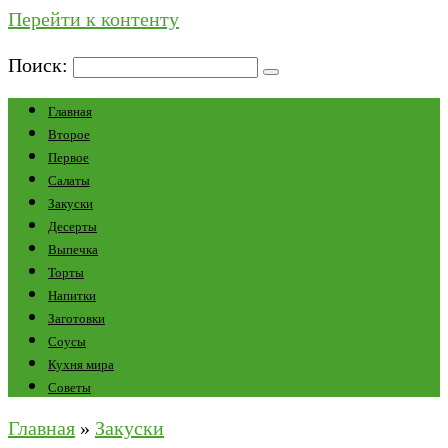
Перейти к контенту
Поиск:
Главная
Второе
Первое
Салаты
Закуски
Десерты
Выпечка
Торты
Напитки
Заготовки
Соусы
Кухня мира
Советы
Главная
»
Закуски