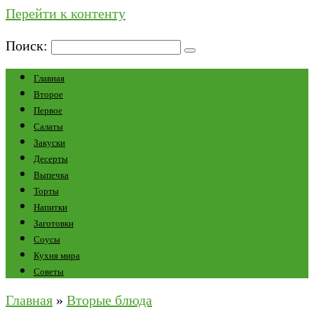
Перейти к контенту
Поиск:
Главная
Второе
Первое
Салаты
Закуски
Десерты
Выпечка
Торты
Напитки
Заготовки
Соусы
Кухня мира
Советы
Главная
»
Вторые блюда