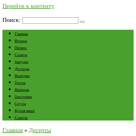
Перейти к контенту
Поиск:
Главная
Второе
Первое
Салаты
Закуски
Десерты
Выпечка
Торты
Напитки
Заготовки
Соусы
Кухня мира
Советы
Главная
»
Десерты