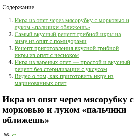
Содержание
Икра из опят через мясорубку с морковью и
луком «пальчики оближешь»
Самый вкусный рецепт грибной икры на
зиму из опят с помидорами
Рецепт приготовления вкусной грибной
икры из опят с чесноком
Икра из вареных опят — простой и вкусный
рецепт без стерилизации с уксусом
Видео о том, как приготовить икру из
маринованных опят
Икра из опят через мясорубку с
морковью и луком «пальчики
оближешь»