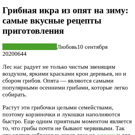
Грибная икра из опят на зиму:
самые вкусные рецепты
приготовления
Домашние заготовки
Любовь
10 сентября
2020
0
644
Лес нас радует не только чистым звенящим
воздухом, яркими красками крон деревьев, но и
сбором грибов. Опята — являются самыми
популярными осенними грибами, которые легко
собирать.
Растут эти грибочки целыми семействами,
поэтому корзиночки и лукошки наполняются
быстро. Еще одним приятным моментом является
то, что грибы почти не бывают червивыми. Так
что хватит собранных даров леса на
жареху
и для