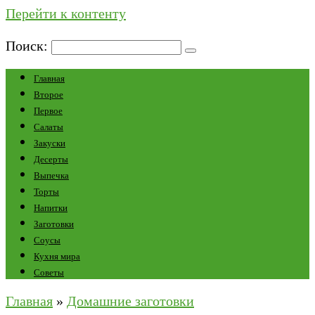
Перейти к контенту
Поиск:
Главная
Второе
Первое
Салаты
Закуски
Десерты
Выпечка
Торты
Напитки
Заготовки
Соусы
Кухня мира
Советы
Главная
»
Домашние заготовки