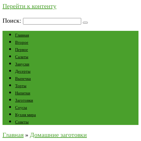
Перейти к контенту
Поиск:
Главная
Второе
Первое
Салаты
Закуски
Десерты
Выпечка
Торты
Напитки
Заготовки
Соусы
Кухня мира
Советы
Главная
»
Домашние заготовки