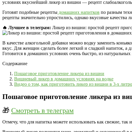
условиях вкуснейший ликер из вишни — рецепт слабоалкогольн
Готовят подобные рецепты
домашних напитков
по разным техн
рецепты значительно упростились, однако вкусовые качества 
🔥 Лучшее в телеграм:
Ликер из вишни: простой рецепт приго
В качестве алкогольной добавки можно водку заменить коньяко
вкус. Для женщин сделать более легкий и сладкий напиток, а 
Готовится в домашних условиях очень быстро, из натуральных 
Содержание
Пошаговое приготовление ликера из вишни
Вишневый ликер в домашних условиях на водке
Видео о том, как приготовить ликер из вишни в 3-х литр
Пошаговое приготовление ликера из в
🎁
Смотреть в телеграм
Отмечу, что для напитка можете использовать как свежие, так
Вишневый ликер получится гуще, ароматней и окрашенный в кр