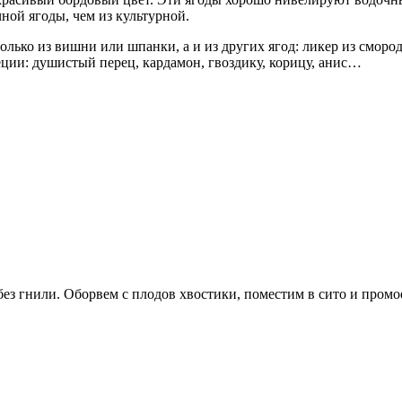
ной ягоды, чем из культурной.
олько из вишни или шпанки, а и из других ягод: ликер из сморо
еции: душистый перец, кардамон, гвоздику, корицу, анис…
без гнили. Оборвем с плодов хвостики, поместим в сито и пром