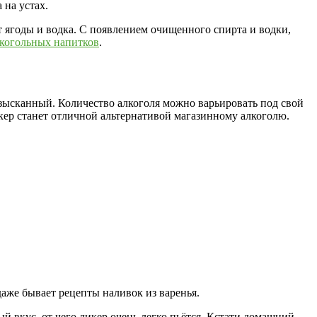
 на устах.
ят ягоды и водка. С появлением очищенного спирта и водки,
когольных напитков
.
изысканный. Количество алкоголя можно варьировать под свой
кер станет отличной альтернативой магазинному алкоголю.
аже бывает рецепты наливок из варенья.
вкус, от чего ликер очень легко пьётся. Кстати домашний