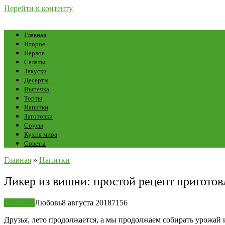
Перейти к контенту
Главная
Второе
Первое
Салаты
Закуски
Десерты
Выпечка
Торты
Напитки
Заготовки
Соусы
Кухня мира
Советы
Главная
»
Напитки
Ликер из вишни: простой рецепт пригото
Напитки
Любовь
8 августа 2018
7
156
Друзья, лето продолжается, а мы продолжаем собирать урожай