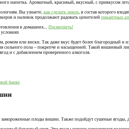
ого напитка. Ароматный, красивый, вкусный, с привкусом лета
ологиям. Вы узнаете,
как сделать ликер
, в состав которого вход
ликеров и наливок продолжают радовать ценителей
пикантных ал
товления в домашних...
Посмотреть!
м, ромом или виски. Так даже вкус будет более благородный и 
для сильного пола – покрепче и насыщенней. Такой вишневый ли
ягод и с добавлением проверенного алкоголя.
овой банке
ишни
 и замороженные плоды вишни. Также подойдут сушеные ягоды, д
асивый бордовый цвет. Эти ягоды хорошо нивелируют водочный 