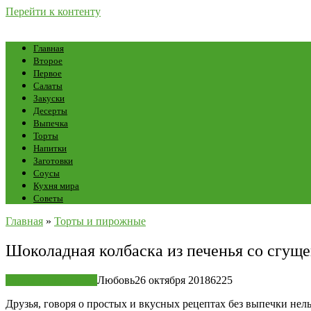
Перейти к контенту
Главная
Второе
Первое
Салаты
Закуски
Десерты
Выпечка
Торты
Напитки
Заготовки
Соусы
Кухня мира
Советы
Главная
»
Торты и пирожные
Шоколадная колбаска из печенья со сгуще
Торты и пирожные
Любовь
26 октября 2018
6
225
Друзья, говоря о простых и вкусных рецептах без выпечки нел