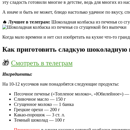
эту сладость готовили многие в детстве, ведь для многих из 
А иначе и быть не может, блюдо настолько удачное по вкусу, с
🔥 Лучшее в телеграм:
Шоколадная колбаска из печенья со сгу
Когда мало времени и нет сил изобретать на кухне что-то гранд
Как приготовить сладкую шоколадную 
🎁
Смотреть в телеграм
Ингредиенты:
На 10-12 кусочков нам понадобятся следующие продукты:
Песочное печенье («Топленое молоко», «Юбилейное») — 
Сливочное масло — 150 г
Сгущенное молоко — 1 банка
Грецкие орехи — 200 г
Какао-порошок — 3 ст. л.
Темный шоколад — 100 г
Примечание:
в одном кусочке готовой колбаски примерно