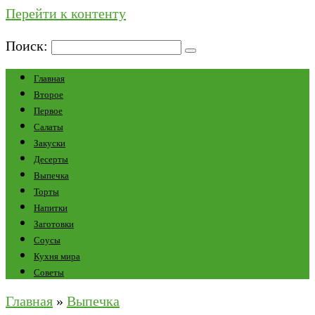
Перейти к контенту
Поиск:
Главная
Второе
Первое
Салаты
Закуски
Десерты
Выпечка
Торты
Напитки
Заготовки
Соусы
Кухня мира
Советы
Главная
»
Выпечка