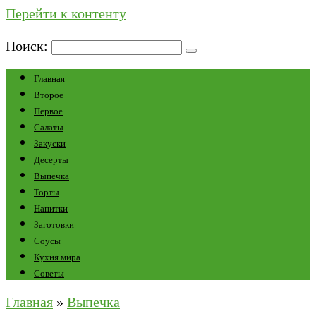
Перейти к контенту
Поиск:
Главная
Второе
Первое
Салаты
Закуски
Десерты
Выпечка
Торты
Напитки
Заготовки
Соусы
Кухня мира
Советы
Главная
»
Выпечка