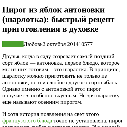
Пирог из яблок антоновки
(шарлотка): быстрый рецепт
приготовления в духовке
Выпечка
Любовь
2 октября 2014
10
577
Друзья, когда в саду созревает самый поздний
сорт яблок — антоновка, первое блюдо, которое
мы из них готовим – это шарлотка. В принципе,
шарлотку можно приготовить не только из
антоновки, но и из любого другого сорта яблок.
Однако именно с антоновкой этот пирог
получается особенно вкусным. Не зря шарлотку
еще называют осенним пирогом.
И хотя история появления на свет этого
французского блюда
точно не установлена, пирог
этот знают, любят и готовят многие. И у каждой