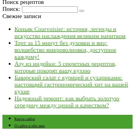
Поиск рецептов
Поиск:
Свежие записи
Коньяк Courvoisier: история, легенды и
искусство наслаждения великим напитком
Торт за 15 минут без духовки и яиц:
волшебство микроволновки, доступное
каждому!
Азу из индейки: 5 секретных рецептов,
которые покорят вашу кухню
Баварский салат с курицей и сухариками:
настоящий гастрономический хит на вашей
кухне
Надежный ремонт: как выбрать золотую
середину между ценой и качеством?
Карта сайта
О сайте и обо мне