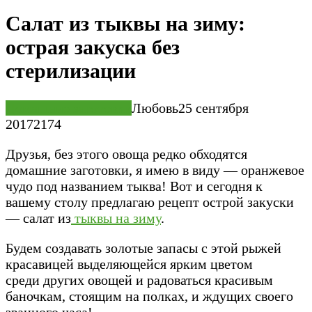
Салат из тыквы на зиму:
острая закуска без
стерилизации
Домашние заготовки
Любовь
25 сентября
2017
2
174
Друзья, без этого овоща редко обходятся
домашние заготовки, я имею в виду — оранжевое
чудо под названием тыква! Вот и сегодня к
вашему столу предлагаю рецепт острой закуски
— салат из
тыквы на зиму
.
Будем создавать золотые запасы с этой рыжей
красавицей выделяющейся ярким цветом
среди других овощей и радоваться красивым
баночкам, стоящим на полках, и ждущих своего
званного часа!