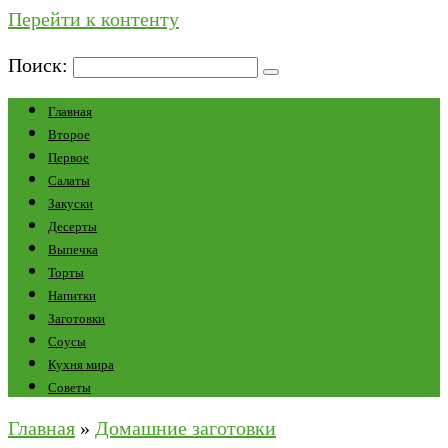
Перейти к контенту
Поиск:
Главная
Второе
Первое
Салаты
Закуски
Десерты
Выпечка
Торты
Напитки
Заготовки
Соусы
Кухня мира
Советы
Главная
»
Домашние заготовки