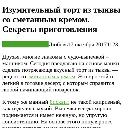
Изумительный торт из тыквы
со сметанным кремом.
Секреты приготовления
Торты и пирожные
Любовь
17 октября 2017
1
123
Друзья, многие знакомы с чудо-выпечкой –
манником. Сегодня предлагаю на основе манки
сделать потрясающе вкусный торт из тыквы —
рецепт со
сметанным кремом
. Это простой и
легкий в готовке десерт, с которым справится
любой начинающий поваренок.
К тому же манный
бисквит
не такой капризный,
как изделия с мукой. Выпечка всегда хорошо
поднимается и имеет нежную, но упругую
консистенцию. На основе этого популярного
рецепта готовят самые вкусные изделия.