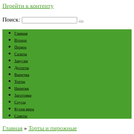
Перейти к контенту
Поиск:
Главная
Второе
Первое
Салаты
Закуски
Десерты
Выпечка
Торты
Напитки
Заготовки
Соусы
Кухня мира
Советы
Главная
»
Торты и пирожные