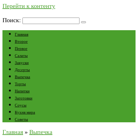
Перейти к контенту
Поиск:
Главная
Второе
Первое
Салаты
Закуски
Десерты
Выпечка
Торты
Напитки
Заготовки
Соусы
Кухня мира
Советы
Главная
»
Выпечка