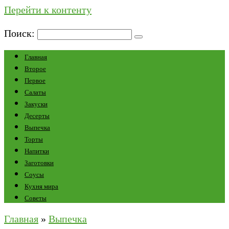
Перейти к контенту
Поиск:
Главная
Второе
Первое
Салаты
Закуски
Десерты
Выпечка
Торты
Напитки
Заготовки
Соусы
Кухня мира
Советы
Главная
»
Выпечка