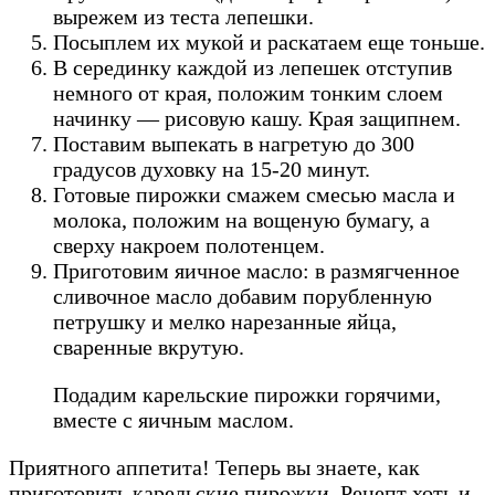
вырежем из теста лепешки.
Посыплем их мукой и раскатаем еще тоньше.
В серединку каждой из лепешек отступив
немного от края, положим тонким слоем
начинку — рисовую кашу. Края защипнем.
Поставим выпекать
в нагретую до 300
градусов духовку на 15-20 минут.
Готовые пирожки смажем смесью масла и
молока, положим на вощеную бумагу, а
сверху накроем полотенцем.
Приготовим яичное масло: в размягченное
сливочное масло добавим порубленную
петрушку и мелко нарезанные яйца,
сваренные вкрутую.
Подадим карельские пирожки горячими,
вместе с яичным маслом.
Приятного аппетита! Теперь вы знаете, как
приготовить карельские пирожки. Рецепт хоть и