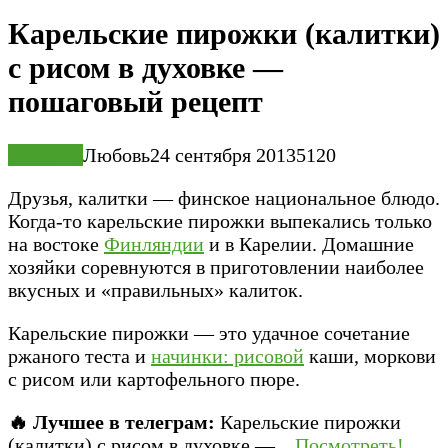
Карельские пирожки (калитки)
с рисом в духовке —
пошаговый рецепт
Выпечка
Любовь
24 сентября 2013
5
120
Друзья, калитки — финское национальное блюдо.
Когда-то карельские пирожки выпекались только
на востоке
Финляндии
и в Карелии. Домашние
хозяйки соревнуются в приготовлении наиболее
вкусных и «правильных» калиток.
Карельские пирожки — это удачное сочетание
ржаного теста и
начинки: рисовой
каши, моркови
с рисом или картофельного пюре.
🔥 Лучшее в телеграм:
Карельские пирожки
(калитки) с рисом в духовке —...
Посмотреть!