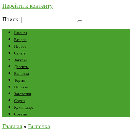
Перейти к контенту
Поиск:
Главная
Второе
Первое
Салаты
Закуски
Десерты
Выпечка
Торты
Напитки
Заготовки
Соусы
Кухня мира
Советы
Главная
»
Выпечка