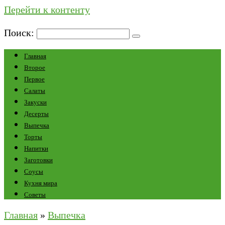
Перейти к контенту
Поиск:
Главная
Второе
Первое
Салаты
Закуски
Десерты
Выпечка
Торты
Напитки
Заготовки
Соусы
Кухня мира
Советы
Главная
»
Выпечка