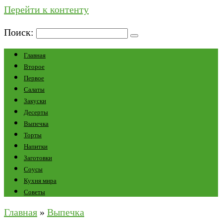
Перейти к контенту
Поиск:
Главная
Второе
Первое
Салаты
Закуски
Десерты
Выпечка
Торты
Напитки
Заготовки
Соусы
Кухня мира
Советы
Главная
»
Выпечка