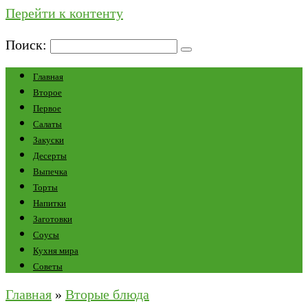
Перейти к контенту
Поиск:
Главная
Второе
Первое
Салаты
Закуски
Десерты
Выпечка
Торты
Напитки
Заготовки
Соусы
Кухня мира
Советы
Главная
»
Вторые блюда