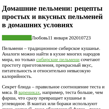
Домашние пельмени: рецепты
простых и вкусных пельменей
в домашних условиях
Вторые блюда
Любовь
11 января 2020
10
723
Пельмени – традиционное сибирское кушанье.
Аналоги можно найти в кухне многих народов
мира, но только
сибирские пельмени
сочетают
простоту приготовления, прекрасный вкус,
питательность и относительно невысокую
калорийность.
Секрет блюда – правильное соотношение теста и
мяса. В
варениках
, например, теста больше, чем
фарша, что сразу превращает кушанье в
углеводное. В мантах или бораки используют
очень жирный, даже обжаренный фарш – такое