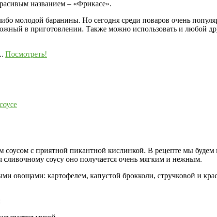
расивым названием – «Фрикасе».
ибо молодой баранины. Но сегодня среди поваров очень популяр
ложный в приготовлении. Также можно использовать и любой дру
.
Посмотреть!
соусе
соусом с приятной пикантной кислинкой. В рецепте мы будем 
ря сливочному соусу оно получается очень мягким и нежным.
ми овощами: картофелем, капустой брокколи, стручковой и кра
: