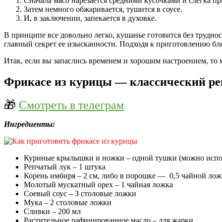
Сначала мясо нарезается средними кусочками и слегка п
Затем немного обжаривается, тушится в соусе.
И, в заключении, запекается в духовке.
В принципе все довольно легко, кушанье готовится без труднос
главный секрет ее изысканности. Подходя к приготовлению бл
Итак, если вы запаслись временем и хорошим настроением, то 
Фрикасе из курицы — классический рец
🎁
Смотреть в телеграм
Ингредиенты:
Куриные крылышки и ножки – одной тушки (можно испол
Репчатый лук – 1 штука
Корень имбиря – 2 см, либо в порошке — 0,5 чайной ло
Молотый мускатный орех – 1 чайная ложка
Соевый соус – 3 столовые ложки
Мука – 2 столовые ложки
Сливки – 200 мл
Растительное рафинированное масло – для жарки