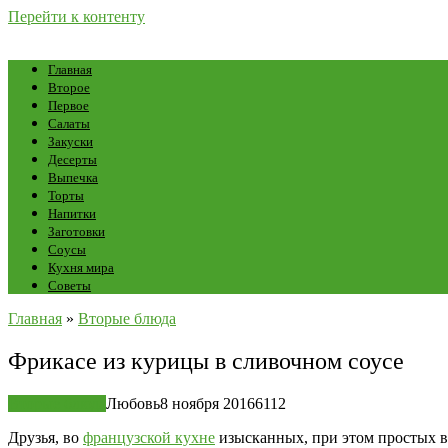
Перейти к контенту
Главная
Второе
Первое
Салаты
Закуски
Десерты
Выпечка
Торты
Напитки
Заготовки
Соусы
Кухня мира
Советы
Главная
»
Вторые блюда
Фрикасе из курицы в сливочном соусе
Вторые блюда
Любовь
8 ноября 2016
6
112
Друзья, во
французской кухне
изысканных, при этом простых в