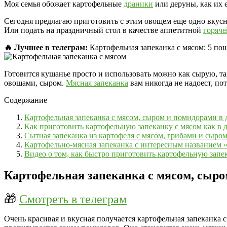
Моя семья обожает картофельные
драники
или деруны, как их 
Сегодня предлагаю приготовить с этим овощем еще одно вкусн
Или подать на праздничный стол в качестве аппетитной
горяче
🔥 Лучшее в телеграм:
Картофельная запеканка с мясом: 5 пош
Готовится кушанье просто и использовать можно как сырую, т
овощами, сыром.
Мясная запеканка
вам никогда не надоест, по
Содержание
Картофельная запеканка с мясом, сыром и помидорами в 
Как приготовить картофельную запеканку с мясом как в д
Сытная запеканка из картофеля с мясом, грибами и сыро
Картофельно-мясная запеканка с интересным названием 
Видео о том, как быстро приготовить картофельную запек
Картофельная запеканка с мясом, сыро
🎁
Смотреть в телеграм
Очень красивая и вкусная получается картофельная запеканка 