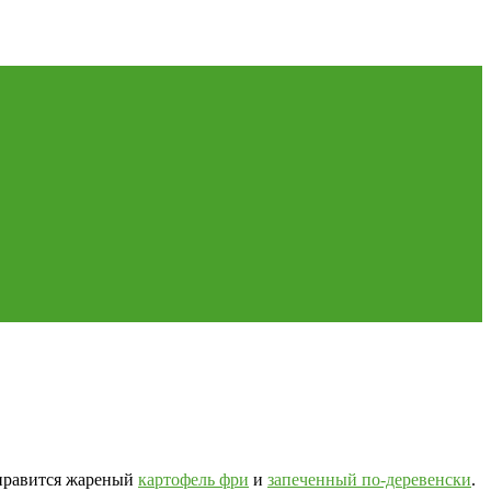
ь нравится жареный
картофель фри
и
запеченный по-деревенски
.