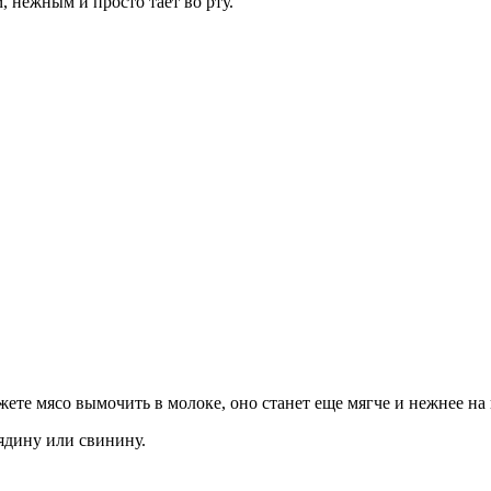
 нежным и просто тает во рту.
те мясо вымочить в молоке, оно станет еще мягче и нежнее на 
вядину или свинину.