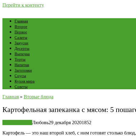
Перейти к контенту
Главная
Второе
Первое
Салаты
Закуски
Десерты
Выпечка
Торты
Напитки
Заготовки
Соусы
Кухня мира
Советы
Главная
»
Вторые блюда
Картофельная запеканка с мясом: 5 пошаг
Вторые блюда
Любовь
29 декабря 2020
1
852
Картофель — это наш второй хлеб, с ним готовят столько блюд