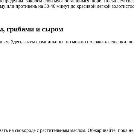
аспределим. Закроем слой мяса оставшимся пюре. Посыпаем св
рму или противень на 30-40 минут до красивой легкой золотист
м, грибами и сыром
тным. Здесь взяты шампиньоны, но можно положить вешенки, ли
ть на сковороде с растительным маслом. Обжаривайте, пока не 