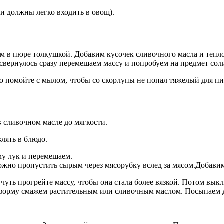
и должны легко входить в овощ).
аем в пюре толкушкой. Добавим кусочек сливочного масла и тепл
свернулось сразу перемешаем массу и попробуем на предмет со
ьно помойте с мылом, чтобы со скорлупы не попал тяжелый для
 сливочном масле до мягкости.
лять в блюдо.
му лук и перемешаем.
 можно пропустить сырым через мясорубку вслед за мясом.Добави
чуть прогрейте массу, чтобы она стала более вязкой. Потом вык
 форму смажем растительным или сливочным маслом. Посыпаем