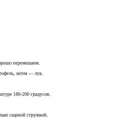
хорошо перемешаем.
офель, затем — лук.
туре 180-200 градусов.
лько сырной стружкой.