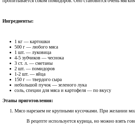
пропитывается соком помидоров. Оно становится очень мягким,
Ингредиенты:
1 кг — картошки
500 г — любого мяса
1 шт. — луковица
4-5 зубчиков — чеснока
3 ст. л. — сметаны
2 шт. — помидоров
1-2 шт. — яйца
150 г — твердого сыра
небольшой пучок — зеленого лука
соль, специи для мяса и картофеля — по вкусу
Этапы приготовления:
Мясо нарезаем не крупными кусочками. При желании може
В рецепте используется курица, но можно взять го