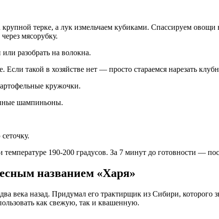
крупной терке, а лук измельчаем кубиками. Спассируем овощи в
 через мясорубку.
или разобрать на волокна.
. Если такой в хозяйстве нет — просто стараемся нарезать клу
картофельные кружочки.
енные шампиньоны.
сеточку.
ри температуре 190-200 градусов. За 7 минут до готовности — п
ресным названием «Харя»
ва века назад. Придумал его трактирщик из Сибири, которого з
пользовать как свежую, так и квашенную.