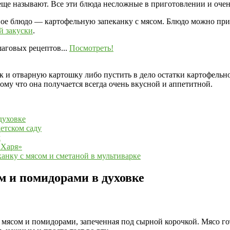
еще называют. Все эти блюда несложные в приготовлении и очен
ое блюдо — картофельную запеканку с мясом. Блюдо можно приг
й закуски
.
аговых рецептов...
Посмотреть!
ак и отварную картошку либо пустить в дело остатки картофел
тому что она получается всегда очень вкусной и аппетитной.
духовке
етском саду
м
«Харя»
анку с мясом и сметаной в мультиварке
м и помидорами в духовке
с мясом и помидорами, запеченная под сырной корочкой. Мясо г