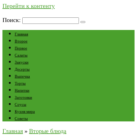
Перейти к контенту
Поиск:
Главная
Второе
Первое
Салаты
Закуски
Десерты
Выпечка
Торты
Напитки
Заготовки
Соусы
Кухня мира
Советы
Главная
»
Вторые блюда