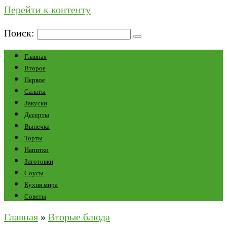
Перейти к контенту
Поиск:
Главная
Второе
Первое
Салаты
Закуски
Десерты
Выпечка
Торты
Напитки
Заготовки
Соусы
Кухня мира
Советы
Главная
»
Вторые блюда