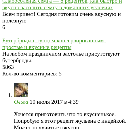
Слабосоленая семга — 8 рецептов, как быстро и
вкусно засолить семгу в домашних условиях
Всем привет! Сегодня готовим очень вкусную и
полезную
6
Бутерброды с тунцом консервированным:
простые и вкусные рецепты
На любом праздничном застолье присутствуют
бутерброды.
5
863
Кол-во комментариев: 5
Ольга
10 июля 2017 в 4:39
Хочется приготовить что то вкусненькое.
Попробую я этот рецепт жульена с индейкой.
Может получиться вкусно.