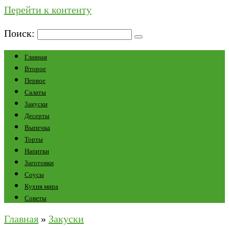
Перейти к контенту
Поиск:
Главная
Второе
Первое
Салаты
Закуски
Десерты
Выпечка
Торты
Напитки
Заготовки
Соусы
Кухня мира
Советы
Главная
»
Закуски