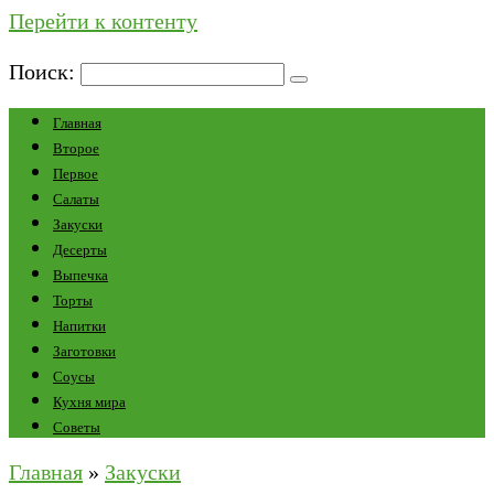
Перейти к контенту
Поиск:
Главная
Второе
Первое
Салаты
Закуски
Десерты
Выпечка
Торты
Напитки
Заготовки
Соусы
Кухня мира
Советы
Главная
»
Закуски