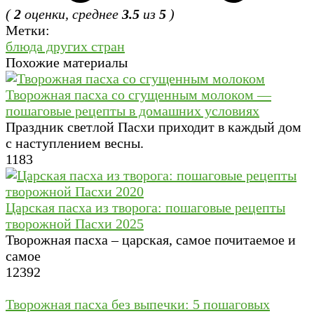
(
2
оценки, среднее
3.5
из
5
)
Метки:
блюда других стран
Похожие материалы
Творожная пасха со сгущенным молоком —
пошаговые рецепты в домашних условиях
Праздник светлой Пасхи приходит в каждый дом
с наступлением весны.
1
183
Царская пасха из творога: пошаговые рецепты
творожной Пасхи 2025
Творожная пасха – царская, самое почитаемое и
самое
12
392
Творожная пасха без выпечки: 5 пошаговых