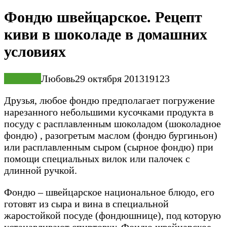
Фондю швейцарское. Рецепт
киви в шоколаде в домашних
условиях
Десерты
Любовь
29 октября 2013
19
123
Друзья, любое фондю предполагает погружение
нарезанного небольшими кусочками продукта в
посуду с расплавленным шоко­ладом (шоколадное
фондю) , разогретым маслом (фондю бургиньон)
или расплавленным сыром (сырное фондю) при
помощи специальных вилок или палочек с
длинной ручкой.
Фондю – швейцарское национальное блюдо, его
готовят из сыра и вина в специальной
жаростойкой посуде (фондюшнице), под которую
устанавливают спиртовку. Фондю швейцарское