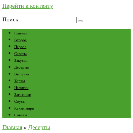
Перейти к контенту
Поиск:
Главная
Второе
Первое
Салаты
Закуски
Десерты
Выпечка
Торты
Напитки
Заготовки
Соусы
Кухня мира
Советы
Главная
»
Десерты