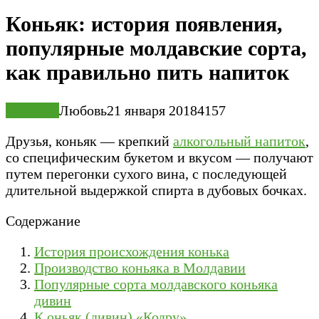
Коньяк: история появления,
популярные молдавские сорта,
как правильно пить напиток
Напитки
Любовь
21 января 2018
4
157
Друзья, коньяк — крепкий
алкогольный напиток
,
со специфическим букетом и вкусом — получают
путем перегонки сухого вина, с последующей
длительной выдержкой спирта в дубовых бочках.
Содержание
История происхождения конька
Производство коньяка в Молдавии
Популярные сорта молдавского коньяка
дивин
К оньяк (дивин) «Кодру»