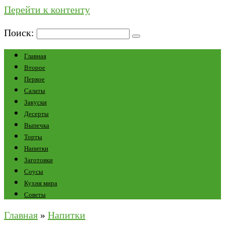
Перейти к контенту
Поиск:
Главная
Второе
Первое
Салаты
Закуски
Десерты
Выпечка
Торты
Напитки
Заготовки
Соусы
Кухня мира
Советы
Главная
»
Напитки