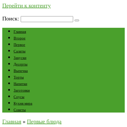
Перейти к контенту
Поиск:
Главная
Второе
Первое
Салаты
Закуски
Десерты
Выпечка
Торты
Напитки
Заготовки
Соусы
Кухня мира
Советы
Главная
»
Первые блюда