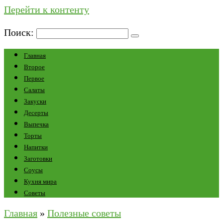
Перейти к контенту
Поиск:
Главная
Второе
Первое
Салаты
Закуски
Десерты
Выпечка
Торты
Напитки
Заготовки
Соусы
Кухня мира
Советы
Главная
»
Полезные советы