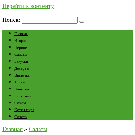
Перейти к контенту
Поиск:
Главная
Второе
Первое
Салаты
Закуски
Десерты
Выпечка
Торты
Напитки
Заготовки
Соусы
Кухня мира
Советы
Главная
»
Салаты